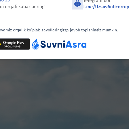
Telegram bot
i orqali xabar bering
t.me/UzsuvAnticorrup
ovamiz orqalik ko‘plab savollaringizga javob topishingiz mumkin.