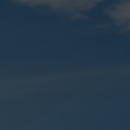
Tashkiliy tuzilma
samarodorlik
Jamiyatning markaziy apparati
Dividendlar
Kuzatuv kengashi
Hisobotlar
Korruptsiyaga qarshi kurash
Ustav
Emissiya risolas
Audit hisobotlari
Muhim faktlar
Davlat xususiy sh
Rioya qil yoki Tu
Affillangan shaxs