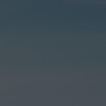
Investitsiya l
batlantirish
AJ kuzatuv kengashi to‘g‘risidagi
monitoringi
nizomi
Energetika bo
r bo‘yicha xabar
Axborot kumm
texnologiyalari 
Kadrlar masal
Mexanika bo‘
Suv ta’minoti
tarmoqlaridan f
ekspluatatsiya
Kadastr va ge
bo‘yicha ma’lum
Prognozlashtir