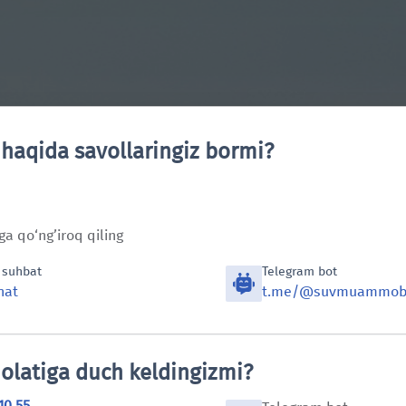
tahlil
Metrologiya v
 haqida savollaringiz bormi?
oti_bot
a qo‘ng’iroq qiling
 suhbat
Telegram bot
hat
t.me/@suvmuammob
olatiga duch keldingizmi?
10 55