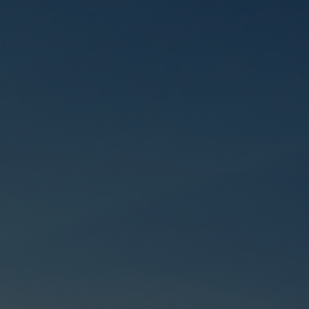
ATI
BOG'LANISH
inshootlarini
icha ma’lumot
ish–texnika
va nazorati
ova suvlar sifatini
azasi va texnika
ti
tcherlik xizmati