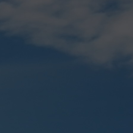
i
eriklik
shuntir
lar ro'yhati