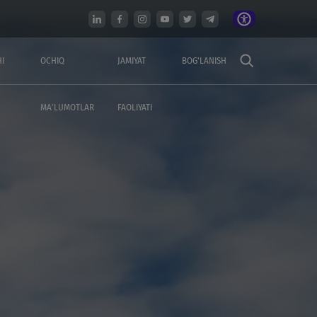
I
OCHIQ
JAMIYAT
BOG'LANISH
MA’LUMOTLAR
FAOLIYATI
IZMATALR
AXBOROT XIZMATI
E'lonlar
r
Yangiliklar
Rasmiy bayonot
Ko'p uchraydigan savollar
et
Mediateka