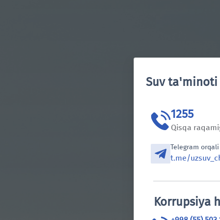
Suv ta'minoti
Telegram orqali murojaat qiling:
@Toshkentsuvtamin
1255
Qisqa raqamig
Telegram orqali
t.me/uzsuv_c
Korrupsiya h
+998 (55) 503 