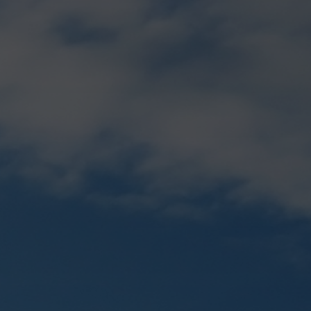
Tenderlar
OAV biz haqimizda
Rahbar nutqlari
Bosh ish o'rinlar
Aqua jurnali
Axborot xizmati bilan bog'lanish