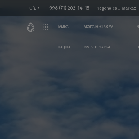
+998 (71) 202-14-15
Yagona call-markaz
O‘Z
JAMIYAT
AKSIYADORLAR VA
N
HAQIDA
INVESTORLARGA
H
JAMIYAT HAQIDA
AKSIYADORLAR V
INVESTORLARGA
Aksiyadorlik jamiyati haqida
Aksiyadorlarnin
ma’lumot
yig‘ilishi
Rahbariyat
Jamiyatni rivojla
strategiyasi
Fuqarolarni qabul qilish
Jamiyatning ichki
Tizim tashkilotlari
Jamiyat biznes re