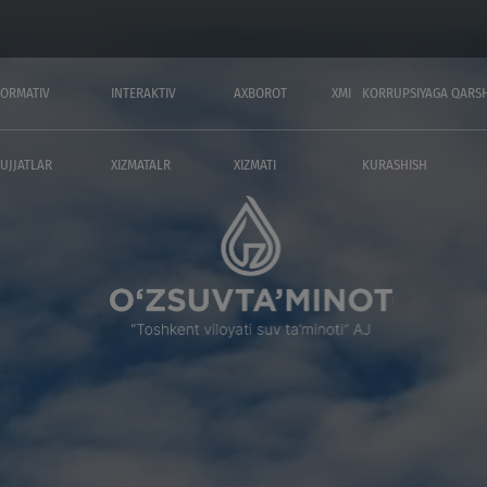
ORMATIV
INTERAKTIV
AXBOROT
XMI
KORRUPSIYAGA QARSH
UJJATLAR
XIZMATALR
XIZMATI
KURASHISH
A
NORMATIV HUJJATLAR
INTERAKTIV X
g umumiy
Boshqa me’yoriy hujjatlar
Me'yorlar
O‘zbekiston Respublikasi Vazirlar
So'rovnomala
ntirish
Mahkamasining qarorlari
Reyestr
Qonunlar
Ta'riflar
 hujjatlari
O‘zbekiston Respublikasi
Shaxsiy kabin
jasi va
Prezidentining farmon va qarorlari