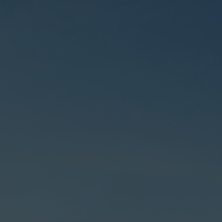
XMI
KORRUPSIYAGA Q
KURASHISH
Amalga oshiralayotgan loyihalar
Komplayens nazo
inspektori bilan bog
Ish o'rni
Korrupsion holat
XMI hisobotlari
murojaatlar tahlili
Tenderlar
Korrupsiyaga qar
bo‘yicha tarqatmal
Korrupsiyaga qar
bo‘yicha slaydlar
Korrupsiyaga qar
darslik
Korrupsiyaga qar