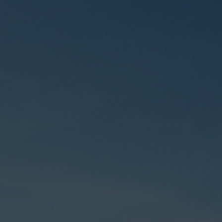
ARSHI
OCHIQ MA’LUMOTLAR
JAMIYAT FAOLIY
Jismoniy va Yuridik shaxslar
Kanalizatsiya 
rat xizmati
murojaatlari
boshqarish
'lanish
Xizmat avtoulovlar ro'yxati
Qurilish bo‘y
lar bo‘yicha
Toshkent viloyati boshqarma va
Ishlab chiqar
tashkilotlarining “Ishonch telefoni”
shi kurashish
Ijro intizomi 
ro‘yxati
ar
Ichimlik va oq
Shartnomalar
shi kurashish
nazorat qilish
Sayyor qabul
Mehnat muhof
shi kurashish
“Toshkent viloyati suv taʼminoti”
xavfsizligi xizma
AJ dispetchirlik xizmati (24/7)
Avariya-dispe
shi kurashishda
“Toshkent viloyati suv taʼminoti”