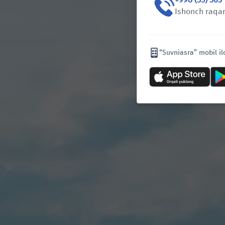
Ishonch raqam
“Suvniasra” mobil il