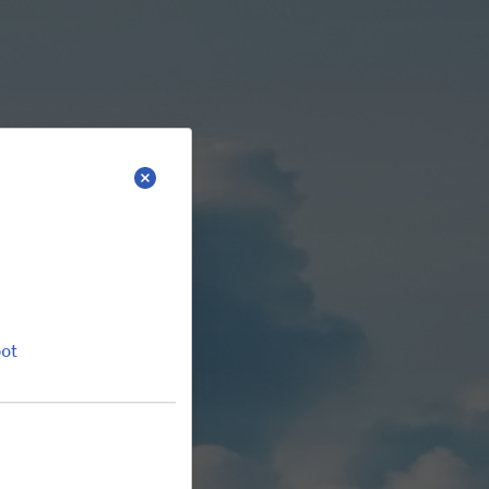
a standartlashtirish
+998 (71) 202-14-15
O‘zbekiston hududida qo‘ng‘iroq bepul
ot