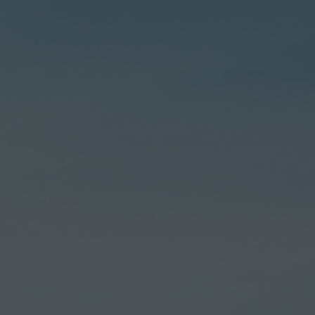
ishtirok etishni rag‘
Tartibi
Qonun buzilishla
berish tartibi