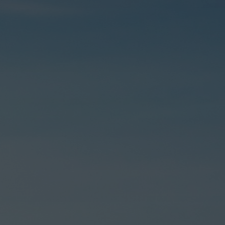
oyihalari
‘yicha ma’lumot
unikatsiya va
bo‘yicha ma‘lumot
asi bo‘yicha
yicha ma’lumot
 obyektlari va
oydalanish,
oaxborot tizimi
ot
ish va iqtisodiy